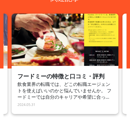
フードミーの特徴と口コミ・評判
リ
飲食業界の転職では、どこの転職エージェン
トを使えばいいのかと悩んでいませんか。 フ
や
ードミーでは自分のキャリアや希望に合った
求人を紹介してくれます。転職活動をスムー
2024.05.31
ズに進めたい人は今すぐ無料登録してみまし
ょう。 フードミーとは フードミーは、株式会
実
社ジャパンユナイテッドオペレーションが運
営する飲食業に特化した転職エージェントで